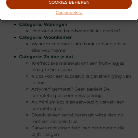
COOKIES BEHEREN
droomt van een authentieke houten Blokhut
Technologie achter automatische
Cookiebeleid
schuifpoorten: hoe werkt het?
Categorie:
Woningen
Hoe werkt een brandwerende kit precies?
Categorie:
Woonkamer
Waarom een modulaire bank zo handig is in
elke woonkamer
Categorie:
Zo doe je dat
10 effectieve manieren om een fruitvliegjes
plaag te bestrijden
4 tips voor een succesvolle gevelreiniging van
je huis
Acrylverf gemorst? Geen paniek! De
complete gids voor verwijdering
Aluminium kozijnen eenvoudig verven: een
complete gids
Bloedvlekken verwijderen uit witte kleding
met een simpele truc
Canvas met eigen foto: een herinnering die
blijft hangen