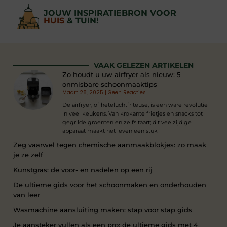
JOUW INSPIRATIEBRON VOOR
HUIS
& TUIN!
VAAK GELEZEN ARTIKELEN
Zo houdt u uw airfryer als nieuw: 5
onmisbare schoonmaaktips
Maart 28, 2025
Geen Reacties
De airfryer, of heteluchtfriteuse, is een ware revolutie
in veel keukens. Van krokante frietjes en snacks tot
gegrilde groenten en zelfs taart; dit veelzijdige
apparaat maakt het leven een stuk
Zeg vaarwel tegen chemische aanmaakblokjes: zo maak
je ze zelf
Kunstgras: de voor- en nadelen op een rij
De ultieme gids voor het schoonmaken en onderhouden
van leer
Wasmachine aansluiting maken: stap voor stap gids
Je aansteker vullen als een pro: de ultieme gids met 4