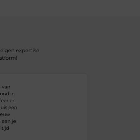
eigen expertise
atform!
d van
rond in
feer en
huis een
nieuw
h aan je
tijd