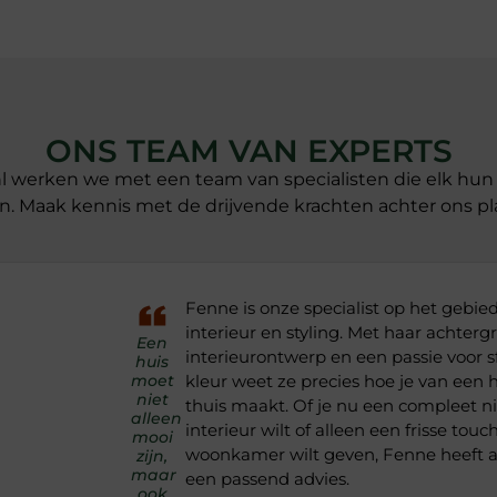
ONS TEAM VAN EXPERTS
l werken we met een team van specialisten die elk hun 
. Maak kennis met de drijvende krachten achter ons pl
Fenne is onze specialist op het gebie
interieur en styling. Met haar achterg
Een
interieurontwerp en een passie voor s
huis
moet
kleur weet ze precies hoe je van een 
niet
thuis maakt. Of je nu een compleet 
alleen
interieur wilt of alleen een frisse touc
mooi
woonkamer wilt geven, Fenne heeft al
zijn,
maar
een passend advies.
ook