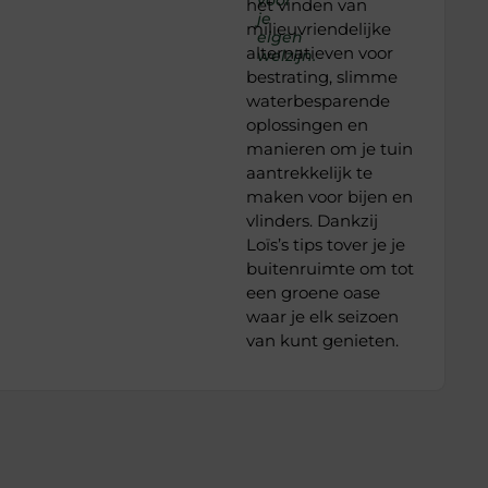
het vinden van
je
milieuvriendelijke
eigen
alternatieven voor
welzijn.
bestrating, slimme
waterbesparende
oplossingen en
manieren om je tuin
aantrekkelijk te
maken voor bijen en
vlinders. Dankzij
Loïs’s tips tover je je
buitenruimte om tot
een groene oase
waar je elk seizoen
van kunt genieten.