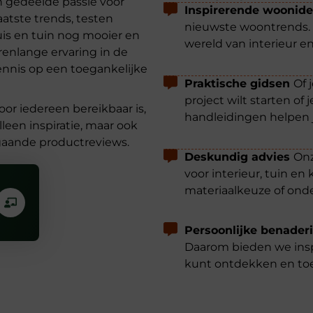
n gedeelde passie voor
Inspirerende woonid
aatste trends, testen
nieuwste woontrends. 
is en tuin nog mooier en
wereld van interieur en
renlange ervaring in de
ennis op een toegankelijke
Praktische gidsen
Of 
project wilt starten of
voor iedereen bereikbaar is,
handleidingen helpen 
leen inspiratie, maar ook
gaande productreviews.
Deskundig advies
Onz
voor interieur, tuin en
materiaalkeuze of onde
Persoonlijke benader
Daarom bieden we inspi
kunt ontdekken en to