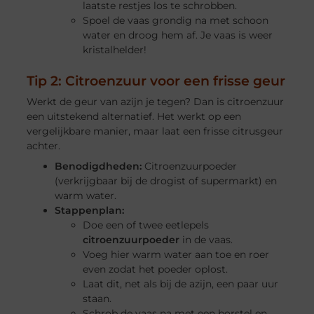
laatste restjes los te schrobben.
Spoel de vaas grondig na met schoon
water en droog hem af. Je vaas is weer
kristalhelder!
Tip 2: Citroenzuur voor een frisse geur
Werkt de geur van azijn je tegen? Dan is citroenzuur
een uitstekend alternatief. Het werkt op een
vergelijkbare manier, maar laat een frisse citrusgeur
achter.
Benodigdheden:
Citroenzuurpoeder
(verkrijgbaar bij de drogist of supermarkt) en
warm water.
Stappenplan:
Doe een of twee eetlepels
citroenzuurpoeder
in de vaas.
Voeg hier warm water aan toe en roer
even zodat het poeder oplost.
Laat dit, net als bij de azijn, een paar uur
staan.
Schrob de vaas na met een borstel en