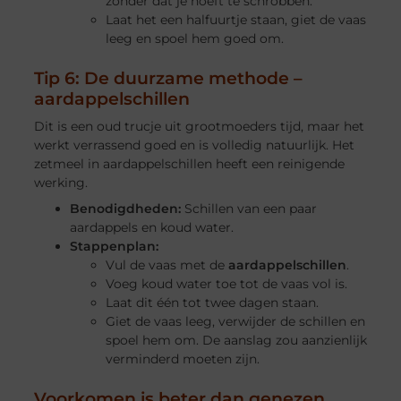
zonder dat je hoeft te schrobben.
Laat het een halfuurtje staan, giet de vaas
leeg en spoel hem goed om.
Tip 6: De duurzame methode –
aardappelschillen
Dit is een oud trucje uit grootmoeders tijd, maar het
werkt verrassend goed en is volledig natuurlijk. Het
zetmeel in aardappelschillen heeft een reinigende
werking.
Benodigdheden:
Schillen van een paar
aardappels en koud water.
Stappenplan:
Vul de vaas met de
aardappelschillen
.
Voeg koud water toe tot de vaas vol is.
Laat dit één tot twee dagen staan.
Giet de vaas leeg, verwijder de schillen en
spoel hem om. De aanslag zou aanzienlijk
verminderd moeten zijn.
Voorkomen is beter dan genezen