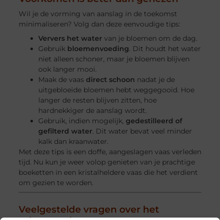
Wil je de vorming van aanslag in de toekomst
minimaliseren? Volg dan deze eenvoudige tips:
Ververs het water
van je bloemen om de dag.
Gebruik
bloemenvoeding
. Dit houdt het water
niet alleen schoner, maar je bloemen blijven
ook langer mooi.
Maak de vaas
direct schoon
nadat je de
uitgebloeide bloemen hebt weggegooid. Hoe
langer de resten blijven zitten, hoe
hardnekkiger de aanslag wordt.
Gebruik, indien mogelijk,
gedestilleerd of
gefilterd water
. Dit water bevat veel minder
kalk dan kraanwater.
Met deze tips is een doffe, aangeslagen vaas verleden
tijd. Nu kun je weer volop genieten van je prachtige
boeketten in een kristalheldere vaas die het verdient
om gezien te worden.
Veelgestelde vragen over het