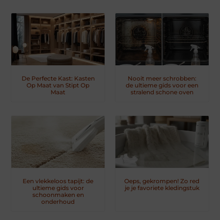
De Perfecte Kast: Kasten
Nooit meer schrobben:
Op Maat van Stipt Op
de ultieme gids voor een
Maat
stralend schone oven
Een vlekkeloos tapijt: de
Oeps, gekrompen! Zo red
ultieme gids voor
je je favoriete kledingstuk
schoonmaken en
onderhoud