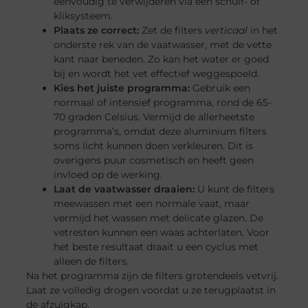
eenvoudig te verwijderen via een schuif- of
kliksysteem.
Plaats ze correct:
Zet de filters
verticaal
in het
onderste rek van de vaatwasser, met de vette
kant naar beneden. Zo kan het water er goed
bij en wordt het vet effectief weggespoeld.
Kies het juiste programma:
Gebruik een
normaal of intensief programma, rond de 65-
70 graden Celsius. Vermijd de allerheetste
programma’s, omdat deze aluminium filters
soms licht kunnen doen verkleuren. Dit is
overigens puur cosmetisch en heeft geen
invloed op de werking.
Laat de vaatwasser draaien:
U kunt de filters
meewassen met een normale vaat, maar
vermijd het wassen met delicate glazen. De
vetresten kunnen een waas achterlaten. Voor
het beste resultaat draait u een cyclus met
alleen de filters.
Na het programma zijn de filters grotendeels vetvrij.
Laat ze volledig drogen voordat u ze terugplaatst in
de afzuigkap.