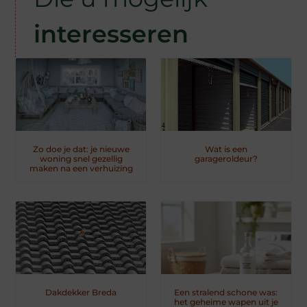
interesseren
Zo doe je dat: je nieuwe
Wat is een
woning snel gezellig
garageroldeur?
maken na een verhuizing
Dakdekker Breda
Een stralend schone was:
het geheime wapen uit je