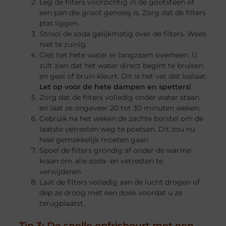
Leg de filters voorzichtig in de gootsteen of
een pan die groot genoeg is. Zorg dat de filters
plat liggen.
Strooi de soda gelijkmatig over de filters. Wees
niet te zuinig.
Giet het hete water er langzaam overheen. U
zult zien dat het water direct begint te bruisen
en geel of bruin kleurt. Dit is het vet dat loslaat.
Let op voor de hete dampen en spetters!
Zorg dat de filters volledig onder water staan
en laat ze ongeveer 20 tot 30 minuten weken.
Gebruik na het weken de zachte borstel om de
laatste vetresten weg te poetsen. Dit zou nu
heel gemakkelijk moeten gaan.
Spoel de filters grondig af onder de warme
kraan om alle soda- en vetresten te
verwijderen.
Laat de filters volledig aan de lucht drogen of
dep ze droog met een doek voordat u ze
terugplaatst.
Tip 3: De snelle opfrisbeurt met een