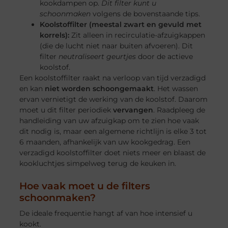
kookdampen op.
Dit filter kunt u
schoonmaken
volgens de bovenstaande tips.
Koolstoffilter (meestal zwart en gevuld met
korrels):
Zit alleen in recirculatie-afzuigkappen
(die de lucht niet naar buiten afvoeren). Dit
filter
neutraliseert geurtjes
door de actieve
koolstof.
Een koolstoffilter raakt na verloop van tijd verzadigd
en kan
niet worden schoongemaakt
. Het wassen
ervan vernietigt de werking van de koolstof. Daarom
moet u dit filter periodiek
vervangen
. Raadpleeg de
handleiding van uw afzuigkap om te zien hoe vaak
dit nodig is, maar een algemene richtlijn is elke 3 tot
6 maanden, afhankelijk van uw kookgedrag. Een
verzadigd koolstoffilter doet niets meer en blaast de
kookluchtjes simpelweg terug de keuken in.
Hoe vaak moet u de filters
schoonmaken?
De ideale frequentie hangt af van hoe intensief u
kookt.