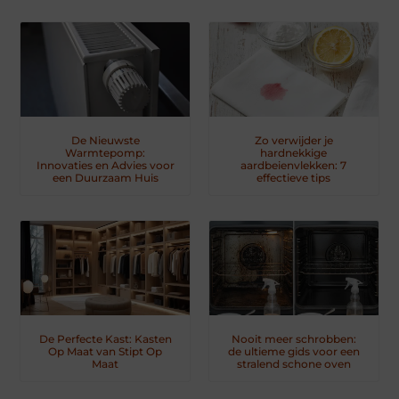
De Nieuwste
Zo verwijder je
Warmtepomp:
hardnekkige
Innovaties en Advies voor
aardbeienvlekken: 7
een Duurzaam Huis
effectieve tips
De Perfecte Kast: Kasten
Nooit meer schrobben:
Op Maat van Stipt Op
de ultieme gids voor een
Maat
stralend schone oven