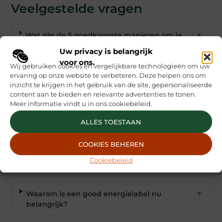
Veelgestelde vragen
Wat zijn de 5 goedkoopste manieren om je
▼
energielabel te verbeteren?
Uw privacy is belangrijk
voor ons.
Wij gebruiken cookies en vergelijkbare technologieën om uw
Hoeveel geld kan ik besparen met een beter
▼
ervaring op onze website te verbeteren. Deze helpen ons om
inzicht te krijgen in het gebruik van de site, gepersonaliseerde
energielabel?
content aan te bieden en relevante advertenties te tonen.
Meer informatie vindt u in ons cookiebeleid.
Is isolatie altijd duur en moeilijk aan te
▼
ALLES TOESTAAN
brengen?
COOKIES BEHEREN
Moet ik zonnepanelen installeren voor een
▼
Cookiebeleid
beter energielabel?
Waarom is een goed energielabel nu
▼
belangrijk?