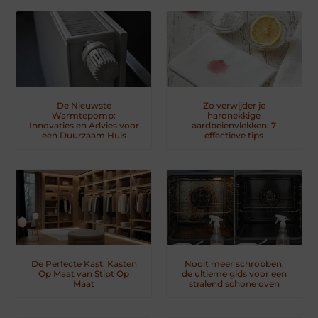
De Nieuwste
Zo verwijder je
Warmtepomp:
hardnekkige
Innovaties en Advies voor
aardbeienvlekken: 7
een Duurzaam Huis
effectieve tips
De Perfecte Kast: Kasten
Nooit meer schrobben:
Op Maat van Stipt Op
de ultieme gids voor een
Maat
stralend schone oven