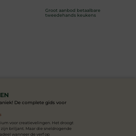
Groot aanbod betaalbare
tweedehands keukens
LEN
aniek! De complete gids voor
s
dium voor creatievelingen. Het droogt
n zijn briljant. Maar die sneldrogende
nadeel wanneer de verf op