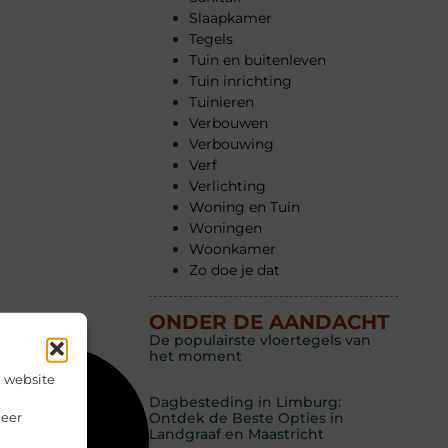
Slaapkamer
Tegels
Tuin en buitenleven
Tuin inrichting
Tuinieren
Verbouwen
Verbouwing
Verf
Verlichting
Woning en Tuin
Woningen
Woonkamer
Zo doe je dat
ONDER DE AANDACHT
De populairste vloertegels van
het moment
e website
Dagbesteding in Limburg:
Meer
Ontdek de Beste Opties in
Landgraaf en Maastricht