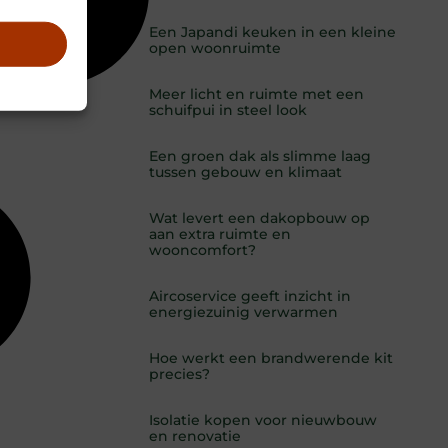
Een Japandi keuken in een kleine
open woonruimte
Meer licht en ruimte met een
schuifpui in steel look
Een groen dak als slimme laag
tussen gebouw en klimaat
Wat levert een dakopbouw op
aan extra ruimte en
wooncomfort?
Aircoservice geeft inzicht in
energiezuinig verwarmen
Hoe werkt een brandwerende kit
precies?
Isolatie kopen voor nieuwbouw
en renovatie