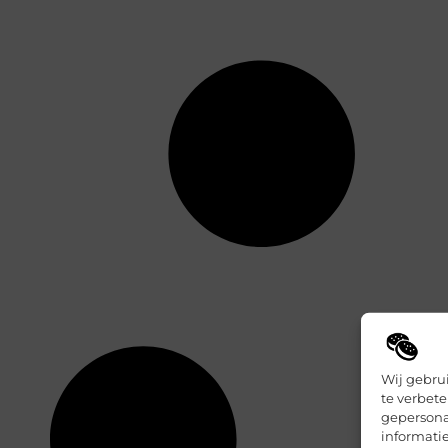
Wij gebru
te verbete
gepersona
informatie