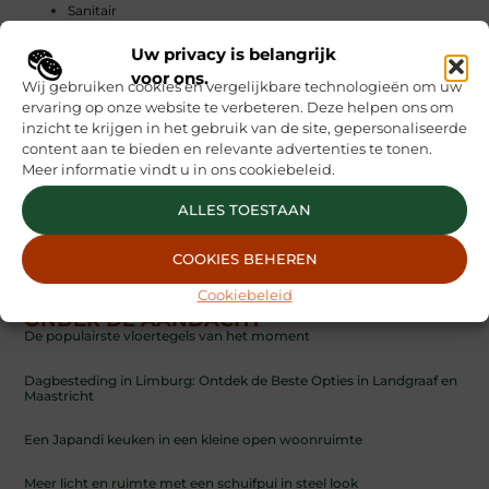
Sanitair
Slaapkamer
Tegels
Uw privacy is belangrijk
Tuin en buitenleven
voor ons.
Wij gebruiken cookies en vergelijkbare technologieën om uw
Tuin inrichting
ervaring op onze website te verbeteren. Deze helpen ons om
Tuinieren
inzicht te krijgen in het gebruik van de site, gepersonaliseerde
Verbouwen
content aan te bieden en relevante advertenties te tonen.
Verbouwing
Verf
Meer informatie vindt u in ons cookiebeleid.
Verlichting
Woning en Tuin
ALLES TOESTAAN
Woningen
Woonkamer
COOKIES BEHEREN
Zo doe je dat
Cookiebeleid
ONDER DE AANDACHT
De populairste vloertegels van het moment
Dagbesteding in Limburg: Ontdek de Beste Opties in Landgraaf en
Maastricht
Een Japandi keuken in een kleine open woonruimte
Meer licht en ruimte met een schuifpui in steel look