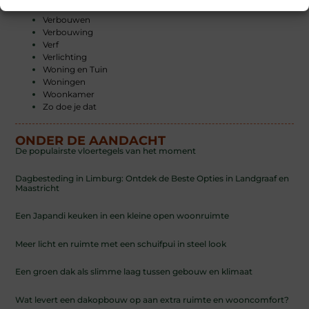
Tuinieren
Verbouwen
Verbouwing
Verf
Verlichting
Woning en Tuin
Woningen
Woonkamer
Zo doe je dat
ONDER DE AANDACHT
De populairste vloertegels van het moment
Dagbesteding in Limburg: Ontdek de Beste Opties in Landgraaf en
Maastricht
Een Japandi keuken in een kleine open woonruimte
Meer licht en ruimte met een schuifpui in steel look
Een groen dak als slimme laag tussen gebouw en klimaat
Wat levert een dakopbouw op aan extra ruimte en wooncomfort?