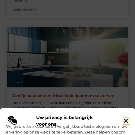
moderne
Lees verder »
Geef je keuken een frisse look door hem te verven
Het opfrissen van je keuken kan een uitdagende en kostbare
onderneming lijken. Toch is er een eenvoudige manier om dit te
realiseren zonder dat het je bankrekening schaadt: je keuken
Uw privacy is belangrijk
Lees verder »
voor ons.
Wij gebruiken cookies en vergelijkbare technologieën om uw
ervaring op onze website te verbeteren. Deze helpen ons om