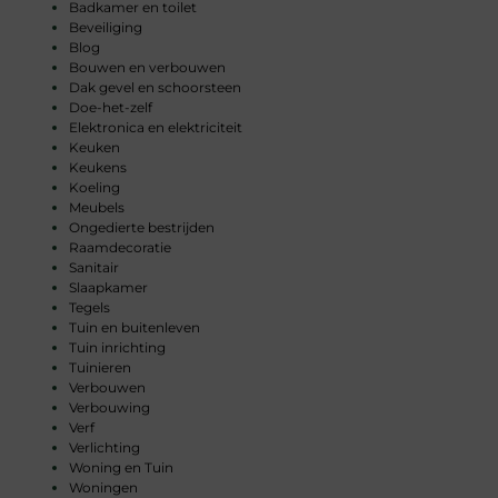
Badkamer en toilet
Beveiliging
Blog
Bouwen en verbouwen
Dak gevel en schoorsteen
Doe-het-zelf
Elektronica en elektriciteit
Keuken
Keukens
Koeling
Meubels
Ongedierte bestrijden
Raamdecoratie
Sanitair
Slaapkamer
Tegels
Tuin en buitenleven
Tuin inrichting
Tuinieren
Verbouwen
Verbouwing
Verf
Verlichting
Woning en Tuin
Woningen