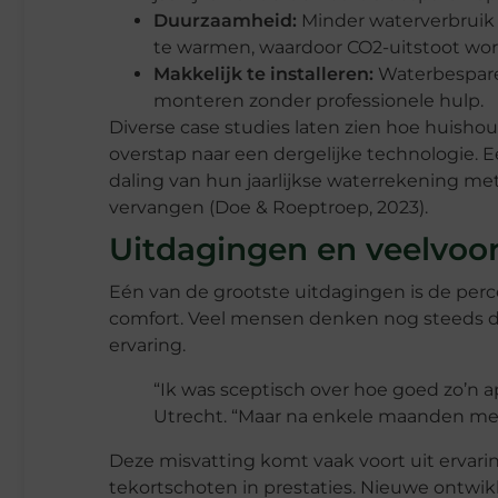
Duurzaamheid:
Minder waterverbruik
te warmen, waardoor CO2-uitstoot wo
Makkelijk te installeren:
Waterbespare
monteren zonder professionele hulp.
Diverse case studies laten zien hoe huish
overstap naar een dergelijke technologie.
daling van hun jaarlijkse waterrekening 
vervangen (Doe & Roeptroep, 2023).
Uitdagingen en veelvo
Eén van de grootste uitdagingen is de perc
comfort. Veel mensen denken nog steeds da
ervaring.
“Ik was sceptisch over hoe goed zo’n a
Utrecht. “Maar na enkele maanden merk
Deze misvatting komt vaak voort uit ervar
tekortschoten in prestaties. Nieuwe ontwi