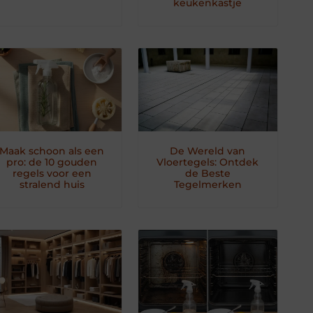
keukenkastje
Maak schoon als een
De Wereld van
pro: de 10 gouden
Vloertegels: Ontdek
regels voor een
de Beste
stralend huis
Tegelmerken