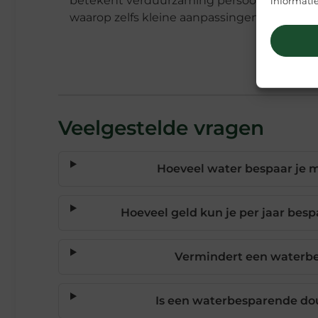
betekent verduurzaming persoonlijk voor jo
informatie
waarop zelfs kleine aanpassingen jouw dag
Veelgestelde vragen
Hoeveel water bespaar je
Hoeveel geld kun je per jaar be
Vermindert een waterb
Is een waterbesparende dou