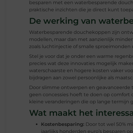
besparen met een waterbesparende douche
praktische inzichten die je direct kunt toep
De werking van waterb
Waterbesparende douchekoppen zijn ontwor
modellen, maar dan met aanzienlijk minder
zoals luchtinjectie of smalle sproeimonden 
Stel je voor dat je onder een warme regenbu
precies wat deze innovaties mogelijk make
waterschaarste en hogere kosten vaker vo
bijdragen aan zowel persoonlijke als maats
Door slimme ontwerpen en geavanceerde t
geen concessies hoeft te doen op comfort of
kleine veranderingen die op lange termijn
Wat maakt het interess
Kostenbesparing:
Door tot wel 50% mi
jaarlijks honderden euro’s besparen op