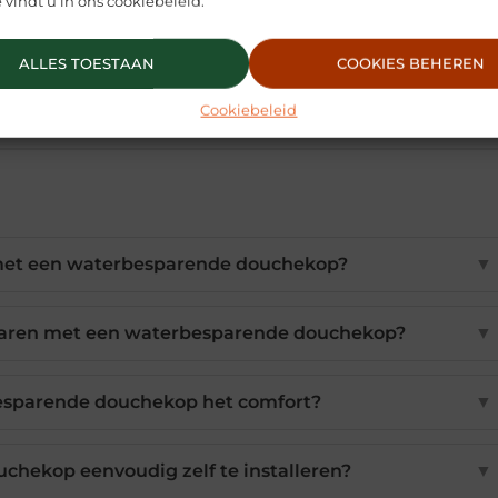
u? Misschien ontdek jij straks nieuwe manieren
 vindt u in ons cookiebeleid.
elijkse routine ingrijpend kunnen verbeteren…
ALLES TOESTAAN
COOKIES BEHEREN
Cookiebeleid
 met een waterbesparende douchekop?
▼
sparen met een waterbesparende douchekop?
▼
esparende douchekop het comfort?
▼
chekop eenvoudig zelf te installeren?
▼