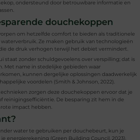
kop, ondersteund door betrouwbare informatie en
assen.
esparende douchekoppen
pen om hetzelfde comfort te bieden als traditionele
 waterverbruik. Ze maken gebruik van technologieën
die de druk verhogen terwijl het debiet vermindert.
i staat zonder schuldgevoelens over verspilling; dat is
n. Met name in stedelijke gebieden waar
orkomen, kunnen dergelijke oplossingen daadwerkelijk
chappelijke voordelen (Smith & Johnson, 2022).
echnieken zorgen deze douchekoppen ervoor dat je
 reinigingsefficiëntie. De besparing zit hem in de
 grote impact hebben.
ant?
nder water te gebruiken per douchebeurt, kun je
 je energierekening (Green Building Council, 2023).