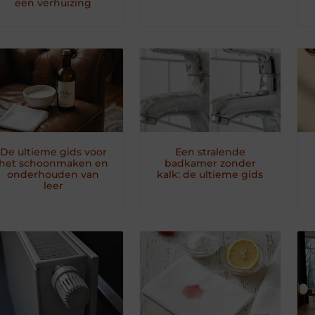
een verhuizing
De ultieme gids voor
Een stralende
het schoonmaken en
badkamer zonder
onderhouden van
kalk: de ultieme gids
leer