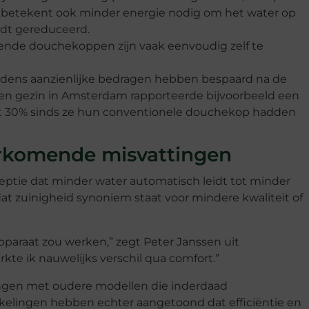
 betekent ook minder energie nodig om het water op
rdt gereduceerd.
nde douchekoppen zijn vaak eenvoudig zelf te
oudens aanzienlijke bedragen hebben bespaard na de
 Een gezin in Amsterdam rapporteerde bijvoorbeeld een
met 30% sinds ze hun conventionele douchekop hadden
orkomende misvattingen
eptie dat minder water automatisch leidt tot minder
t zuinigheid synoniem staat voor mindere kwaliteit of
pparaat zou werken,” zegt Peter Janssen uit
te ik nauwelijks verschil qua comfort.”
ingen met oudere modellen die inderdaad
kkelingen hebben echter aangetoond dat efficiëntie en